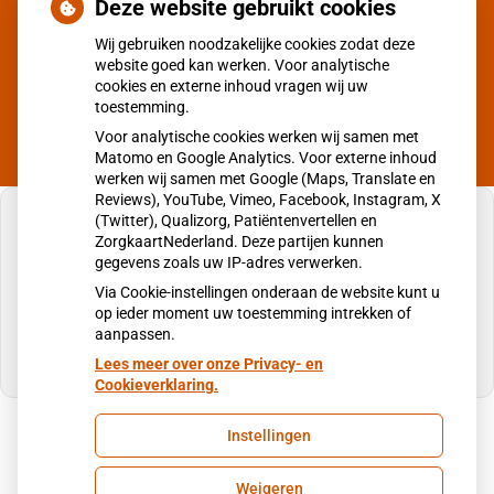
Deze website gebruikt cookies
op
Registeren
Wij gebruiken noodzakelijke cookies zodat deze
patiëntenomgeving
website goed kan werken. Voor analytische
Huisartsenpraktijk
cookies en externe inhoud vragen wij uw
Oude
toestemming.
Ophuis
en
Voor analytische cookies werken wij samen met
De
Matomo en Google Analytics. Voor externe inhoud
werken wij samen met Google (Maps, Translate en
Vries
Reviews), YouTube, Vimeo, Facebook, Instagram, X
(Twitter), Qualizorg, Patiëntenvertellen en
ZorgkaartNederland. Deze partijen kunnen
gegevens zoals uw IP-adres verwerken.
U heeft geen toestemming gegeven voor
Via Cookie-instellingen onderaan de website kunt u
externe inhoud
die nodig is om dit te zien.
op ieder moment uw toestemming intrekken of
aanpassen.
Cookie-instellingen wijzigen
Lees meer over onze Privacy- en
Cookieverklaring.
Instellingen
Uw Zorg Online
|
Beheer
Weigeren