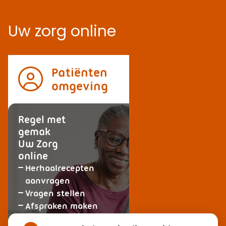
Uw zorg online
Patiënten
omgeving
Regel met
gemak
Uw Zorg
online
Herhaalrecepten
aanvragen
Vragen stellen
Afspraken maken
Dossier bekijken