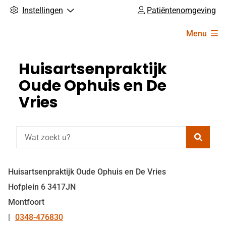
Instellingen
Patiëntenomgeving
Hoofdmenu
Menu
Huisartsenpraktijk
Oude Ophuis en De
Vries
Zoeke
Huisartsenpraktijk Oude Ophuis en De Vries
Hofplein
6
3417JN
Montfoort
0348-476830
Tel: