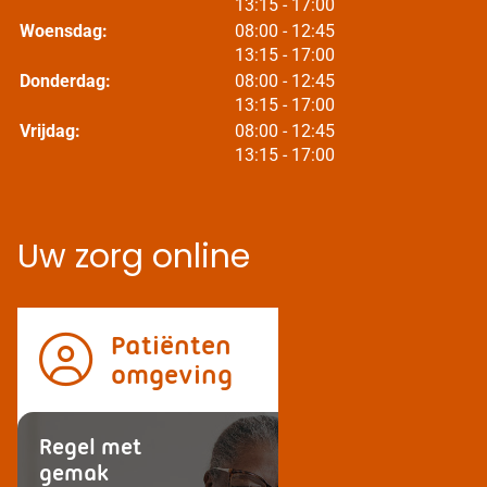
tot
13:15
- 17:00
tot
Woensdag:
08:00
- 12:45
tot
13:15
- 17:00
tot
Donderdag:
08:00
- 12:45
tot
13:15
- 17:00
tot
Vrijdag:
08:00
- 12:45
tot
13:15
- 17:00
Uw zorg online
Patiënten
omgeving
Regel met
gemak