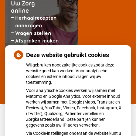
Uw Zorg
online
Herhaalrecepten
aanvragen
Vragen stellen
Afspraken maken
Dossier bekijken
Deze website gebruikt cookies
op
Registeren
Wij gebruiken noodzakelijke cookies zodat deze
patiëntenomgeving
website goed kan werken. Voor analytische
Huisartsenpraktijk
cookies en externe inhoud vragen wij uw
Oude
toestemming.
Ophuis
en
Voor analytische cookies werken wij samen met
De
Matomo en Google Analytics. Voor externe inhoud
werken wij samen met Google (Maps, Translate en
Vries
Reviews), YouTube, Vimeo, Facebook, Instagram, X
(Twitter), Qualizorg, Patiëntenvertellen en
ZorgkaartNederland. Deze partijen kunnen
gegevens zoals uw IP-adres verwerken.
U heeft geen toestemming gegeven voor
Via Cookie-instellingen onderaan de website kunt u