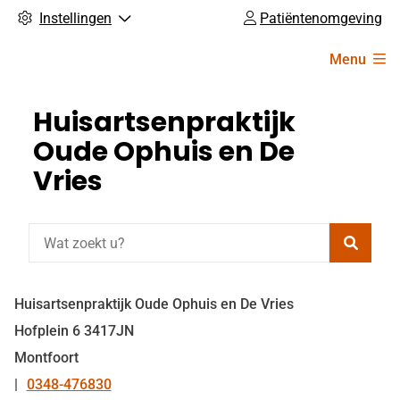
Instellingen
Patiëntenomgeving
Hoofdmenu
Menu
Huisartsenpraktijk
Oude Ophuis en De
Vries
Zoeke
Huisartsenpraktijk Oude Ophuis en De Vries
Hofplein
6
3417JN
Montfoort
0348-476830
Tel: