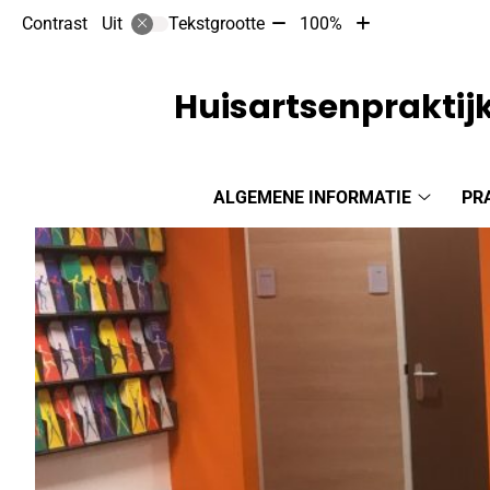
Tekst
Tekst
Contrast
Tekstgrootte
100%
Uit
verkleinen
vergroten
met
met
10%
10%
Huisartsenpraktij
Hoofdmenu
ALGEMENE INFORMATIE
PR
Algeme
informat
submen