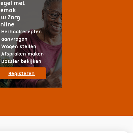
egel met
gemak
Uw Zorg
nline
Herhaalrecepten
aanvragen
Vragen stellen
Afspraken maken
Dossier bekijken
op
Registeren
patiëntenomgeving
Huisartsenpraktijk
Oude
Ophuis
en
De
Vries