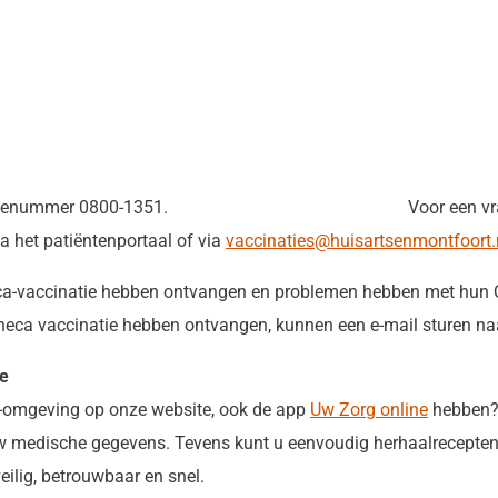
jk informatienummer 0800-1351. Voor een vraag die 
a het patiëntenportaal of via
vaccinaties@huisartsenmontfoort.
eca-vaccinatie hebben ontvangen en problemen hebben met hun 
eca vaccinatie hebben ontvangen, kunnen een e-mail sturen n
ge
en-omgeving op onze website, ook de app
Uw Zorg online
hebben? 
t uw medische gegevens. Tevens kunt u eenvoudig herhaalrecepte
veilig, betrouwbaar en snel.