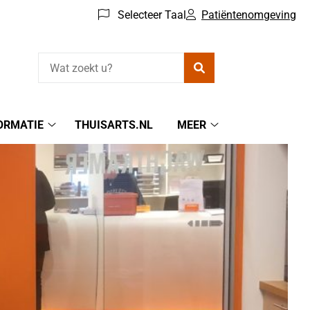
Selecteer Taal
Patiëntenomgeving
Zoeken
ORMATIE
THUISARTS.NL
MEER
Patiëntinformatie
Meer
submenu
submenu