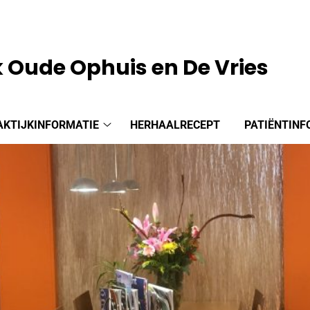
k Oude Ophuis en De Vries
AKTIJKINFORMATIE
HERHAALRECEPT
PATIËNTINF
ne
Praktijkinformatie
ie
submenu
u