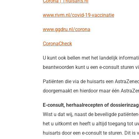
Corona | Thuisarts.nl
www.rivm.nl/covid-19-vaccinatie
www.ggdru.nl/corona
CoronaCheck
U kunt ook bellen met het landeli
beantwoorden kunt u een e-consult sturen vi
Patiënten die via de huisarts een AstraZen
doorgemaakt en hierdoor maar één AstraZen
E-consult, herhaalrecepten of dossierinza
Wist u dat wij, naast de beveiligde patiënt
het u uitkomt en heeft u altijd toegang to
huisarts door een e-consult te sturen. Dit is 